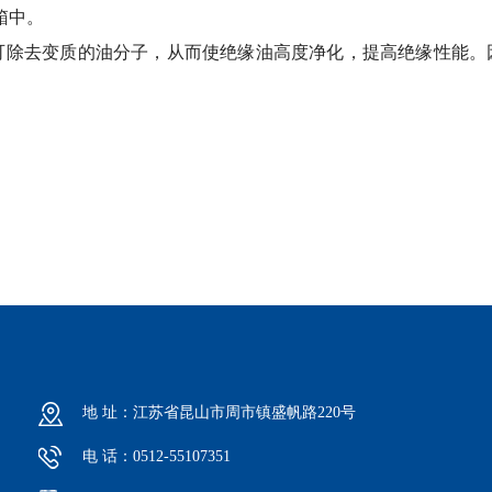
箱中。
除去变质的油分子，从而使
绝缘油
高度净化，提高绝缘性能。
地 址：江苏省昆山市周市镇盛帆路220号
电 话：0512-55107351