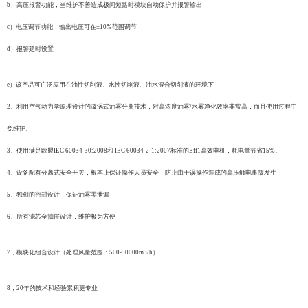
b）高压报警功能，当维护不善造成极间短路时模块自动保护并报警输出
c）电压调节功能，输出电压可在±10%范围调节
d）报警延时设置
e）该产品可广泛应用在油性切削液、水性切削液、油水混合切削液的环境下
2、利用空气动力学原理设计的漩涡式油雾分离技术，对高浓度油雾/水雾净化效率非常高，而且使用过程中
免维护。
3、使用满足欧盟IEC 60034-30:2008和 IEC 60034-2-1:2007标准的Eff1高效电机，耗电量节省15%。
4、设备配有分离式安全开关，根本上保证操作人员安全，防止由于误操作造成的高压触电事故发生
5、独创的密封设计，保证油雾零泄漏
6、所有滤芯全抽屉设计，维护极为方便
7，模块化组合设计（处理风量范围：500-50000m3/h）
8，20年的技术和经验累积更专业