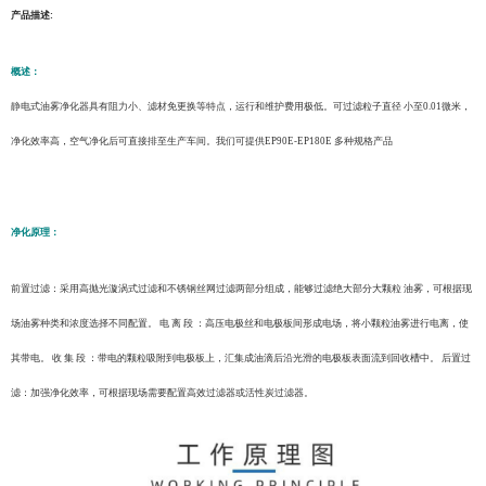
产品描述
:
概述：
静电式油雾净化器具有阻力小、滤材免更换等特点，运行和维护费用极低。可过滤粒子直径
小至
0.01微米，
净化效率高，空气净化后可直接排至生产车间。我们可提供
EP90E
-
EP180E
多种规格产品
净化原理：
前置过滤：采用高抛光漩涡式过滤和不锈钢丝网过滤两部分组成，能够过滤绝大部分大颗粒
油雾，可根据现
场油雾种类和浓度选择不同配置。
电
离
段
：高压电极丝和电极板间形成电场，将小颗粒油雾进行电离，使
其带电。
收
集
段
：带电的颗粒吸附到电极板上，汇集成油滴后沿光滑的电极板表面流到回收槽中。
后置过
滤：加强净化效率，可根据现场需要配置高效过滤器或活性炭过滤器。