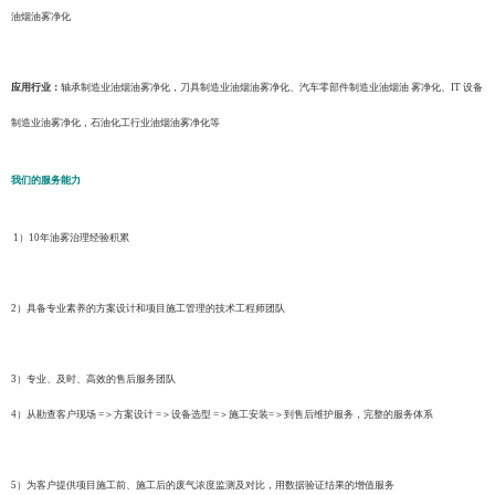
油烟油雾净化
应用行业：
轴承制造业油烟油雾净化，刀具制造业油烟油雾净化、汽车零部件制造业油烟油
雾净化、
IT 设备
制造业油雾净化，石油化工行业油烟油雾净化等
我们的服务能力
1）10年油雾治理经验积累
2）具备专业素养的方案设计和项目施工管理的技术工程师团队
3）专业、及时、高效的售后服务团队
4）从勘查客户现场 =＞方案设计 =＞设备选型 =＞施工安装=＞到售后维护服务，完整的服务体系
5）为客户提供项目施工前、施工后的废气浓度监测及对比，用数据验证结果的增值服务